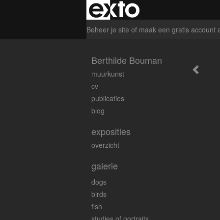
Beheer je site
of
maak een gratis account 
Berthilde Bouman
muurkunst
cv
publicaties
blog
exposities
overzicht
galerie
dogs
birds
fish
studies of portraits