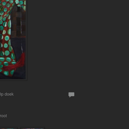
 Op doek
root