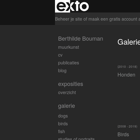
Beheer je site
of
maak een gratis account 
Berthilde Bouman
Galeri
muurkunst
cv
publicaties
(2010 - 2018)
blog
Honden
exposities
overzicht
galerie
dogs
birds
(2008 - 2019)
fish
Birds
studies of portraits